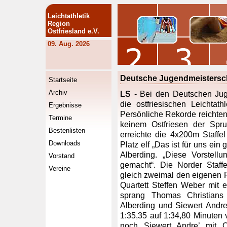
Leichtathletik
Region
Ostfriesland e.V.
09. Aug. 2026
Deutsche Jugendmeistersch
Startseite
Archiv
LS
- Bei den Deutschen Jug
die ostfriesischen Leichtath
Ergebnisse
Persönliche Rekorde reichten 
Termine
keinem Ostfriesen der Spru
Bestenlisten
erreichte die 4x200m Staffe
Downloads
Platz elf „Das ist für uns ein 
Alberding. „Diese Vorstellu
Vorstand
gemacht“. Die Norder Staffe
Vereine
gleich zweimal den eigenen 
Quartett Steffen Weber mit 
sprang Thomas Christians
Alberding und Siewert Andre
1:35,35 auf 1:34,80 Minuten 
noch Siewert Andre’ mit O