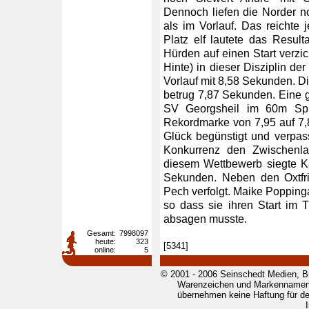
Dennoch liefen die Norder n
als im Vorlauf. Das reichte 
Platz elf lautete das Resul
Hürden auf einen Start verzi
Hinte) in dieser Disziplin der
Vorlauf mit 8,58 Sekunden. D
betrug 7,87 Sekunden. Eine g
SV Georgsheil im 60m Sprin
Rekordmarke von 7,95 auf 7,
Glück begünstigt und verpass
Konkurrenz den Zwischenla
diesem Wettbewerb siegte Ka
Sekunden. Neben den Oxtfr
Pech verfolgt. Maike Poppinga
so dass sie ihren Start im 
absagen musste.
Gesamt:
7998097
heute:
323
[5341]
online:
5
© 2001 - 2006 Seinschedt Medien, B
Warenzeichen und Markennamen g
übernehmen keine Haftung für den 