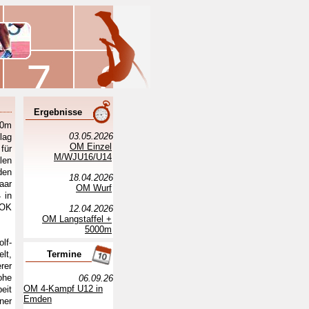
Ergebnisse
10m
03.05.2026
lag
OM Einzel
für
M/WJU16/U14
len
den
18.04.2026
aar
OM Wurf
 in
NOK
12.04.2026
OM Langstaffel +
5000m
lf-
lt,
Termine
rer
ohe
06.09.26
OM 4-Kampf U12 in
eit
Emden
ner