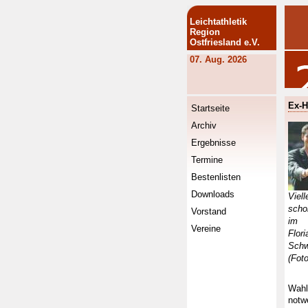
Leichtathletik
Region
Ostfriesland e.V.
07. Aug. 2026
Ex-H
Startseite
Archiv
Ergebnisse
Termine
Bestenlisten
Downloads
Viell
scho
Vorstand
im
Vereine
Flori
Schw
(Foto
Wahl
notw