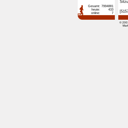
Sitz
Gesamt:
7994881
heute:
433
[515
online:
7
© 200
Mar