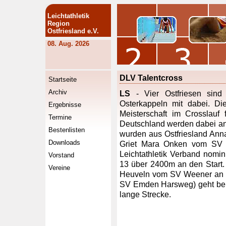
Leichtathletik
Region
Ostfriesland e.V.
08. Aug. 2026
DLV Talentcross
Startseite
Archiv
LS
- Vier Ostfriesen sind
Osterkappeln mit dabei. Dies
Ergebnisse
Meisterschaft im Crosslauf
Termine
Deutschland werden dabei an
Bestenlisten
wurden aus Ostfriesland A
Downloads
Griet Mara Onken vom SV 
Leichtathletik Verband nomin
Vorstand
13 über 2400m an den Start
Vereine
Heuveln vom SV Weener an de
SV Emden Harsweg) geht bei
lange Strecke.