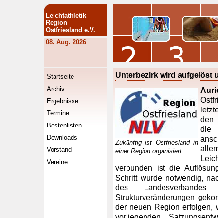
Leichtathletik
Region
Ostfriesland e.V.
08. Aug. 2026
Unterbezirk wird aufgelöst
Startseite
Archiv
Auri
Ostf
Ergebnisse
letz
Termine
den 
Bestenlisten
die
Downloads
ansc
Zukünftig ist Ostfriesland in
all
Vorstand
einer Region organisiert
Leic
Vereine
verbunden ist die Auflösun
Schritt wurde notwendig, n
des Landesverbande
Strukturveränderungen geko
der neuen Region erfolgen,
vorliegenden Satzungsen