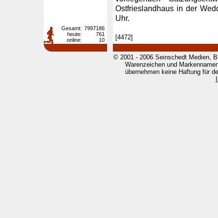
Ostfrieslandhaus in der Wed
Uhr.
Gesamt:
7997186
heute:
761
[4472]
online:
10
© 2001 - 2006 Seinschedt Medien, B
Warenzeichen und Markennamen g
übernehmen keine Haftung für den 