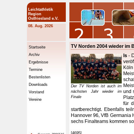
Leichtathletik
Region
Ostfriesland e.V.
08. Aug. 2026
TV Norden 2004 wieder im B
Startseite
Archiv
ls
- 
verö
Ergebnisse
Köln
Termine
Meis
Bestenlisten
scha
Downloads
Meis
Der TV Norden ist auch im
und 
nächsten Jahr wieder im
Vorstand
Finale
Plat
Vereine
für 
startberechtigt. Ebenfalls t
Hannover 96, VfB Germania H
sechs Finalteams kommen so
[4695]