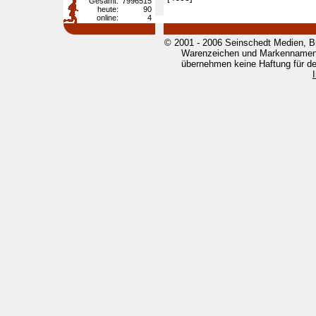
Gesamt:
7996515
heute:
90
online:
4
© 2001 - 2006 Seinschedt Medien, B
Warenzeichen und Markennamen g
übernehmen keine Haftung für den 