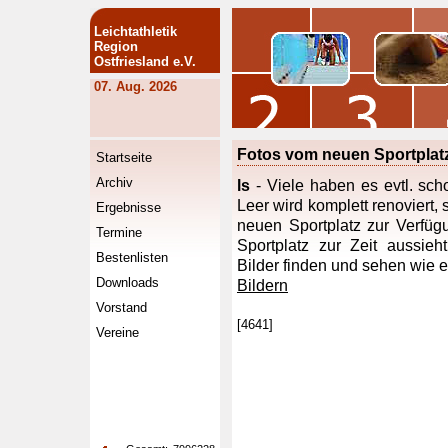
Leichtathletik
Region
Ostfriesland e.V.
07. Aug. 2026
Fotos vom neuen Sportplat
Startseite
Archiv
ls
- Viele haben es evtl. sc
Leer wird komplett renoviert,
Ergebnisse
neuen Sportplatz zur Verfü
Termine
Sportplatz zur Zeit aussieh
Bestenlisten
Bilder finden und sehen wie e
Downloads
Bildern
Vorstand
[4641]
Vereine