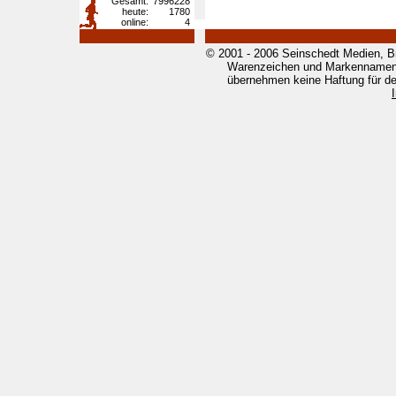
Gesamt:
7996228
heute:
1780
online:
4
© 2001 - 2006 Seinschedt Medien, B
Warenzeichen und Markennamen g
übernehmen keine Haftung für den 