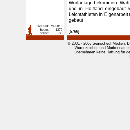
Wurfanlage bekommen. Währe
und in Holtland eingebaut 
Leichtathleten in Eigenarbeit
gebaut
Gesamt:
7995818
heute:
1370
[5766]
online:
38
© 2001 - 2006 Seinschedt Medien, B
Warenzeichen und Markennamen g
übernehmen keine Haftung für den 