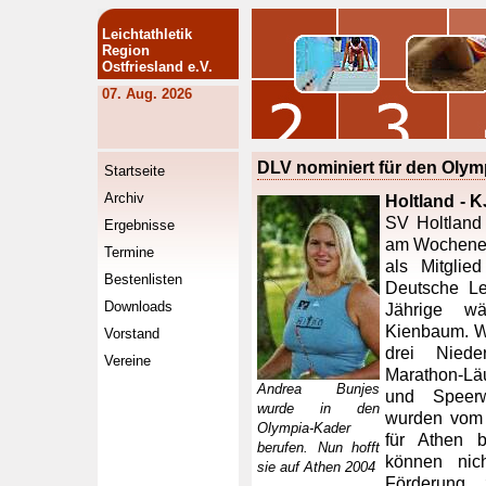
Leichtathletik
Region
Ostfriesland e.V.
07. Aug. 2026
DLV nominiert für den Olym
Startseite
Archiv
Holtland - K
SV Holtland 
Ergebnisse
am Wochenen
Termine
als Mitglie
Bestenlisten
Deutsche Lei
Downloads
Jährige wä
Kienbaum. WM
Vorstand
drei Nied
Vereine
Marathon-Lä
Andrea Bunjes
und Speerw
wurde in den
wurden vom 
Olympia-Kader
für Athen b
berufen. Nun hofft
können nich
sie auf Athen 2004
Förderung 