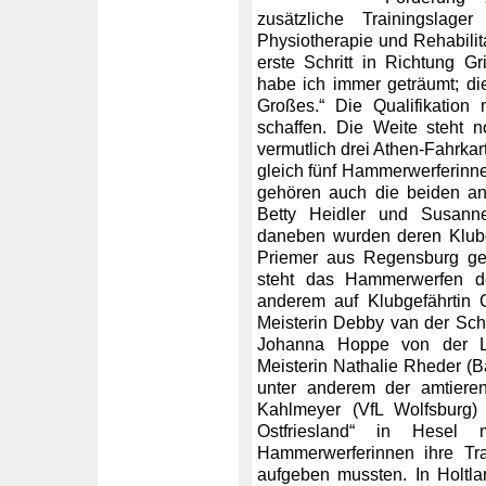
zusätzliche Trainingsla
Physiotherapie und Rehabilita
erste Schritt in Richtung G
habe ich immer geträumt; di
Großes.“ Die Qualifikation 
schaffen. Die Weite steht n
vermutlich drei Athen-Fahrkar
gleich fünf Hammerwerferinne
gehören auch die beiden an
Betty Heidler und Susanne
daneben wurden deren Klubg
Priemer aus Regensburg ges
steht das Hammerwerfen der
anderem auf Klubgefährtin 
Meisterin Debby van der Schi
Johanna Hoppe von der L
Meisterin Nathalie Rheder (
unter anderem der amtiere
Kahlmeyer (VfL Wolfsburg)
Ostfriesland“ in Hesel 
Hammerwerferinnen ihre Tra
aufgeben mussten. In Holtl