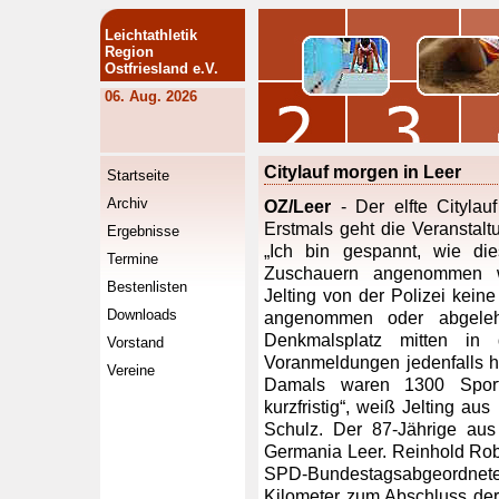
Leichtathletik
Region
Ostfriesland e.V.
06. Aug. 2026
Citylauf morgen in Leer
Startseite
Archiv
OZ/Leer
- Der elfte Citylau
Erstmals geht die Veranstal
Ergebnisse
„Ich bin gespannt, wie di
Termine
Zuschauern angenommen wi
Bestenlisten
Jelting von der Polizei kein
Downloads
angenommen oder abgeleh
Denkmalsplatz mitten in
Vorstand
Voranmeldungen jedenfalls ha
Vereine
Damals waren 1300 Sportl
kurzfristig“, weiß Jelting aus
Schulz. Der 87-Jährige aus
Germania Leer. Reinhold Ro
SPD-Bundestagsabgeordnete
Kilometer zum Abschluss der