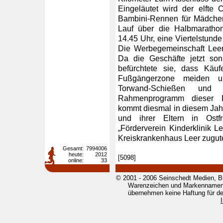
Eingeläutet wird der elfte
Bambini-Rennen für Mädchen
Lauf über die Halbmarathon
14.45 Uhr, eine Viertelstunde
Die Werbegemeinschaft Leer
Da die Geschäfte jetzt so
befürchtete sie, dass Käuf
Fußgängerzone meiden un
Torwand-Schießen und
Rahmenprogramm dieser Be
kommt diesmal in diesem Jahr
und ihrer Eltern in Ost
„Förderverein Kinderklinik L
Kreiskrankenhaus Leer zugute.
Gesamt:
7994006
heute:
2012
[5098]
online:
33
© 2001 - 2006 Seinschedt Medien, B
Warenzeichen und Markennamen g
übernehmen keine Haftung für den 