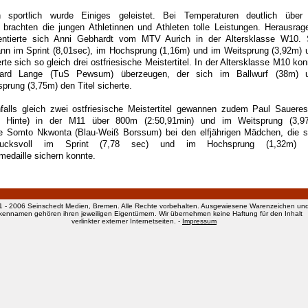
 sportlich wurde Einiges geleistet. Bei Temperaturen deutlich über
 brachten die jungen Athletinnen und Athleten tolle Leistungen. Herausrag
entierte sich Anni Gebhardt vom MTV Aurich in der Altersklasse W10. 
nn im Sprint (8,01sec), im Hochsprung (1,16m) und im Weitsprung (3,92m) 
rte sich so gleich drei ostfriesische Meistertitel. In der Altersklasse M10 kon
ard Lange (TuS Pewsum) überzeugen, der sich im Ballwurf (38m) 
sprung (3,75m) den Titel sicherte.
falls gleich zwei ostfriesische Meistertitel gewannen zudem Paul Saueres
 Hinte) in der M11 über 800m (2:50,91min) und im Weitsprung (3,9
e Somto Nkwonta (Blau-Weiß Borssum) bei den elfjährigen Mädchen, die s
drucksvoll im Sprint (7,78 sec) und im Hochsprung (1,32m) 
medaille sichern konnte.
1 - 2006 Seinschedt Medien, Bremen. Alle Rechte vorbehalten. Ausgewiesene Warenzeichen un
kennamen gehören ihren jeweiligen Eigentümern. Wir übernehmen keine Haftung für den Inhalt
verlinkter externer Internetseiten. -
Impressum