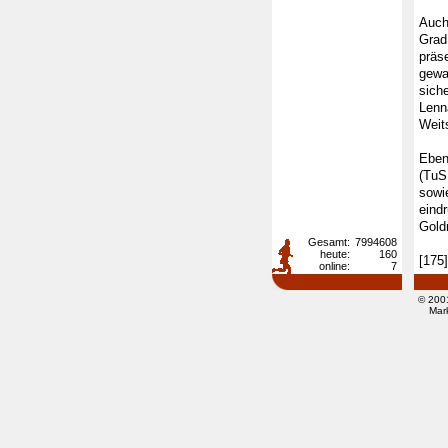
Auch
Grad
präs
gewa
siche
Lenn
Weit
Eben
(TuS
sowi
ein
Gold
Gesamt:
7994608
heute:
160
[175]
online:
7
© 200
Mar