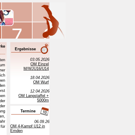
rke
Ergebnisse
03.05.2026
ten
OM Einzel
zum
M/WJU16/U14
ner
ich
18.04.2026
hen
OM Wurf
den
rst
12.04.2026
men
OM Langstaffel +
5000m
er
der
ung
Termine
en,
ahr
06.09.26
OM 4-Kampf U12 in
für
Emden