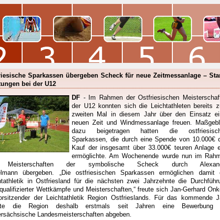
riesische Sparkassen übergeben Scheck für neue Zeitmessanlage – Sta
tungen bei der U12
DF
- Im Rahmen der Ostfriesischen Meisterschaf
der U12 konnten sich die Leichtathleten bereits 
zweiten Mal in diesem Jahr über den Einsatz ei
neuen Zeit und Windmessanlage freuen. Maßgebl
dazu beigetragen hatten die ostfriesisc
Sparkassen, die durch eine Spende von 10.000€ 
Kauf der insgesamt über 33.000€ teuren Anlage e
ermöglichte. Am Wochenende wurde nun im Rah
 Meisterschaften der symbolische Scheck durch Alexand
elmann übergeben. „Die ostfriesischen Sparkassen ermöglichen damit 
htathletik in Ostfriesland für die nächsten zwei Jahrzehnte die Durchführ
qualifizierter Wettkämpfe und Meisterschaften,“ freute sich Jan-Gerhard Onk
orsitzender der Leichtathletik Region Ostfrieslands. Für das kommende J
nte die Region deshalb erstmals seit Jahren eine Bewerbung 
ersächsische Landesmeisterschaften abgeben.