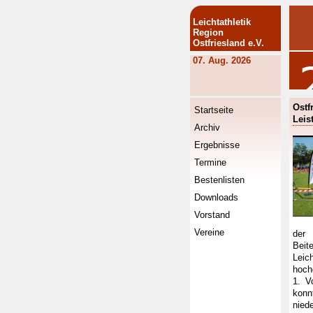
Leichtathletik
Region
Ostfriesland e.V.
07. Aug. 2026
Ostf
Startseite
Leis
Archiv
Ergebnisse
Termine
Bestenlisten
Downloads
Vorstand
Vereine
der
Beit
Leic
hoch
1. V
kon
nied