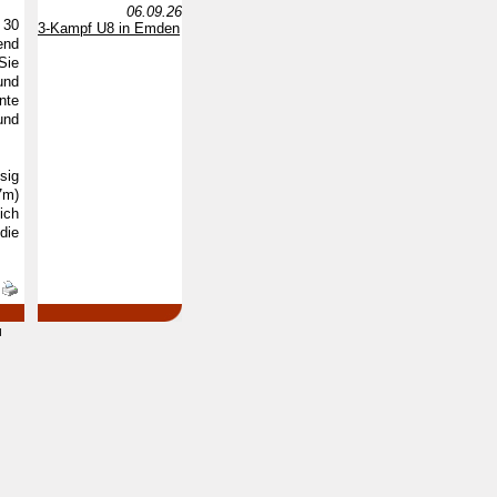
06.09.26
 30
3-Kampf U8 in Emden
end
Sie
und
nte
und
sig
7m)
ich
die
d