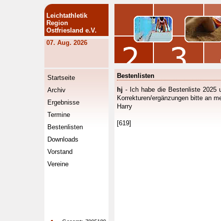
Leichtathletik
Region
Ostfriesland e.V.
07. Aug. 2026
Bestenlisten
Startseite
hj
- Ich habe die Bestenliste 2025 u
Archiv
Korrekturen/ergänzungen bitte an m
Ergebnisse
Harry
Termine
[619]
Bestenlisten
Downloads
Vorstand
Vereine