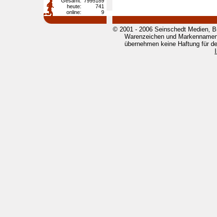
Gesamt:
7995189
heute:
741
online:
9
© 2001 - 2006 Seinschedt Medien, B
Warenzeichen und Markennamen g
übernehmen keine Haftung für den 