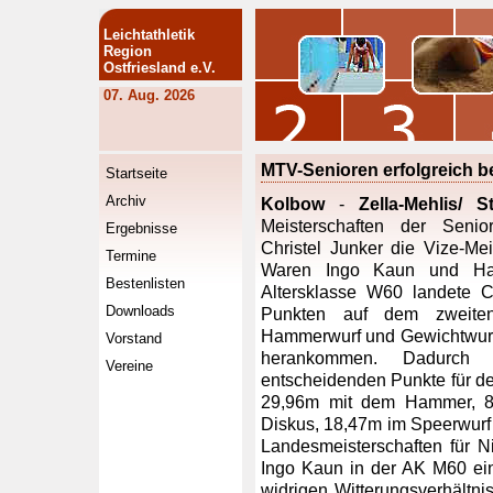
Leichtathletik
Region
Ostfriesland e.V.
07. Aug. 2026
MTV-Senioren erfolgreich b
Startseite
Archiv
Kolbow
-
Zella-Mehlis/ S
Meisterschaften der Seni
Ergebnisse
Christel Junker die Vize-Me
Termine
Waren Ingo Kaun und Han
Bestenlisten
Altersklasse W60 landete C
Downloads
Punkten auf dem zweiten 
Hammerwurf und Gewichtwurf k
Vorstand
herankommen. Dadurch 
Vereine
entscheidenden Punkte für den
29,96m mit dem Hammer, 8
Diskus, 18,47m im Speerwurf
Landesmeisterschaften für N
Ingo Kaun in der AK M60 ei
widrigen Witterungsverhält