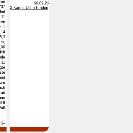
ten
06.09.26
737
3-Kampf U8 in Emden
Und
 11
ten
z 1
,14
8,3
 m,
,00
ich
die
 11
gte
ste
und
zum
ich
mit
nie
8,9
olf