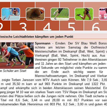
riesische Leichtathleten kämpften um jeden Punkt
Spormann
- Emden. Der SV Blau Weiß Bors
richtete am letzten Samstag die Ostfriesisc
Meisterschaften im Dreikampf (Ball, Weit, Sprint) 
Vierkampf (Ball, Weit, Sprint, Hoch) aus. Aus 
Vereinen gingen 92 Teilnehmer in den Altersklassen
und 11 Jahre an den Start und kämpften um jeden
und Sekunde um möglichst viele Punkte zu samm
ge Schüler am Start
die am Ende auch wichtig waren für 
Mannschaftswertungen. Im Dreikampf und Vierka
 zeigte Torben Janssen vom MTV Aurich sein Können. Mit 7,9 Sek.; 3,8
 m und 35,50 m kam er auf 993 Punkte im Dreikampf und 1322 Pkt.
kampf und erkämpfte sich in beiden Altersklassen seinen Meistertitel. Ei
gang jünger M 10 war ein starkes Team vom TSV Riepe im Dreikampf am Sta
ersten drei Plätze ließen sich die Jungen nicht nehmen. Olin Tiedt sicherte s
 Titel mit 8,6 Sek; 3,44 m und 28,00 m mit 817 Punkten vor sei
inskameraden Raik Hieronimus mit 803 Pkt. 9,2 Sek.; 3,00 m und guten 4