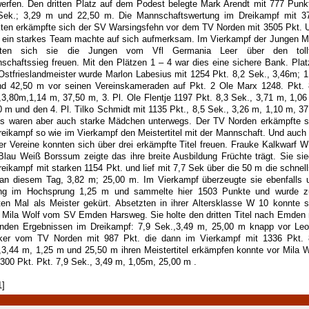
werfen. Den dritten Platz auf dem Podest belegte Mark Arendt mit 777 Punk
Sek.; 3,29 m und 22,50 m. Die Mannschaftswertung im Dreikampf mit 3
ten erkämpfte sich der SV Warsingsfehn vor dem TV Norden mit 3505 Pkt. 
 ein starkes Team machte auf sich aufmerksam. Im Vierkampf der Jungen M
nten sich sie die Jungen vom Vfl Germania Leer über den toll
schaftssieg freuen. Mit den Plätzen 1 – 4 war dies eine sichere Bank. Plat
Ostfrieslandmeister wurde Marlon Labesius mit 1254 Pkt. 8,2 Sek., 3,46m; 1
d 42,50 m vor seinen Vereinskameraden auf Pkt. 2 Ole Marx 1248. Pkt. 
,3,80m,1,14 m, 37,50 m, 3. Pl. Ole Flentje 1197 Pkt. 8,3 Sek., 3,71 m, 1,06
0 m und den 4. Pl. Tilko Schmidt mit 1135 Pkt., 8,5 Sek., 3,26 m, 1,10 m, 37
s waren aber auch starke Mädchen unterwegs. Der TV Norden erkämpfte s
reikampf so wie im Vierkampf den Meistertitel mit der Mannschaft. Und auch 
r Vereine konnten sich über drei erkämpfte Titel freuen. Frauke Kalkwarf W
Blau Weiß Borssum zeigte das ihre breite Ausbildung Früchte trägt. Sie sie
reikampf mit starken 1154 Pkt. und lief mit 7,7 Sek über die 50 m die schnell
 an diesem Tag, 3,82 m; 25,00 m. Im Vierkampf überzeugte sie ebenfalls 
ng im Hochsprung 1,25 m und sammelte hier 1503 Punkte und wurde 
ten Mal als Meister gekürt. Absetzten in ihrer Altersklasse W 10 konnte s
 Mila Wolf vom SV Emden Harsweg. Sie holte den dritten Titel nach Emden 
enden Ergebnissen im Dreikampf: 7,9 Sek.,3,49 m, 25,00 m knapp vor Leo
ker vom TV Norden mit 987 Pkt. die dann im Vierkampf mit 1336 Pkt. 
,3,44 m, 1,25 m und 25,50 m ihren Meistertitel erkämpfen konnte vor Mila W
1300 Pkt. Pkt. 7,9 Sek., 3,49 m, 1,05m, 25,00 m .
1]