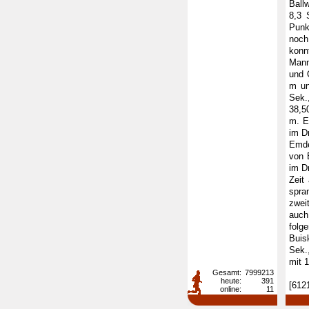
Ball
8,3 
Punk
noch
kon
Mann
und 
m un
Sek.
38,5
m. E
im D
Emde
von 
im D
Zeit
spra
zwei
auch
folg
Buis
Sek.
mit 
Gesamt:
7999213
heute:
391
[612
online:
11