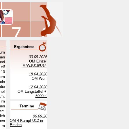
Ergebnisse
sum
03.05.2026
hen
OM Einzel
und
M/WJU16/U14
elf
 10
18.04.2026
 cm
OM Wurf
eln
die
12.04.2026
mpf
OM Langstaffel +
5000m
1m,
 im
nen
Termine
rt.
ich
06.09.26
OM 4-Kampf U12 in
nen
Emden
0 m