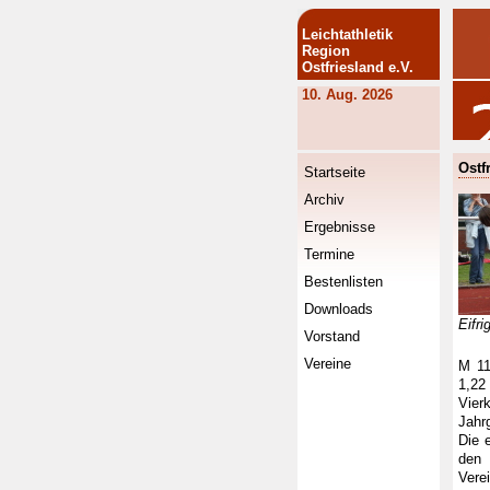
Leichtathletik
Region
Ostfriesland e.V.
10. Aug. 2026
Ostf
Startseite
Archiv
Ergebnisse
Termine
Bestenlisten
Downloads
Eifri
Vorstand
Vereine
M 11
1,22
Vier
Jahr
Die 
den
Vere