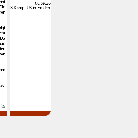
int
06.09.26
Die
3-Kampf U8 in Emden
ren
lgt
cht
ELG
die
den
ten
 am
es-
d