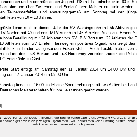
nehmerinnen und in der männlichen Jugend U18 mit 17 Teilnehmer im 60 m Spr
tart sind und über Zwischen- und Endlauf ihren Meister ermitteln werden. 
ten Teilnehmerfelder sind erwartungsgemäß am Sonntag bei den jünge
htathleten von 10 – 13 Jahren.
größte Team stellt in diesem Jahr der SV Warsingsfehn mit 55 Aktiven gefo
TV Norden mit 49 und dem MTV Aurich mit 45 Athleten. Auch aus Emder Si
die hohe Beteiligung mit 24 Athleten vom SV BW Borssum, 22 Athleten der 
10 Athleten vom SV Emden Harsweg ein positives Signal, was zeigt das 
htathletik in Emden auf gesunden Füßen steht. Auch Leichtathleten von 
ln sind mit dem TuS Borkum und TuS Norderney vertreten; zudem sind Athle
FC Heidmühle zu Gast.
erste Start erfolgt am Samstag den 11. Januar 2014 um 14:00 Uhr und
tag den 12. Januar 2014 um 09:00 Uhr.
amstag findet um 16:00 findet eine Sportlerehrung statt, wo Aktive bei Land
 Deutschen Meisterschaften für ihre Leistungen geehrt werden.
4]
1 - 2006 Seinschedt Medien, Bremen. Alle Rechte vorbehalten. Ausgewiesene Warenzeichen un
kennamen gehören ihren jeweiligen Eigentümern. Wir übernehmen keine Haftung für den Inhalt
verlinkter externer Internetseiten. -
Impressum