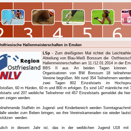
Ostfriesische Hallenmeisterschaften in Emden
LSp
- Zum dreißigsten Mal richtet die Leichtathlet
Abteilung von Blau-Weiß Borssum die Ostfriesisc
Hallenmeisterschaften am 11./12.01.2014 in der Em
BBS II aus. An beiden Tagen können 
Organisatoren von BW Borssum 18 teilnehme
Vereine begrüßen. Mit rund 354 Teilnehmern werden
zwei Tagen 802 Einzelstarts im Hochspru
lstoßen, 60 m Hürden, 60 m und 800 m erfolgen. Es sind 147 männliche mit 
elstarts und 207 weibliche Teilnehmer mit 457 Einzelstarts gemeldet die hier 
en zeigen werden.
eilnehmende Staffeln im Jugend- und Kinderbereich werden Sonntagnachmit
Halle wieder zum Beben bringen, wo ihre Vereinskameraden sie wieder lautst
rstützen werden.
eulich in diesem Jahr ist, das in der weiblichen Jugend U18 mit