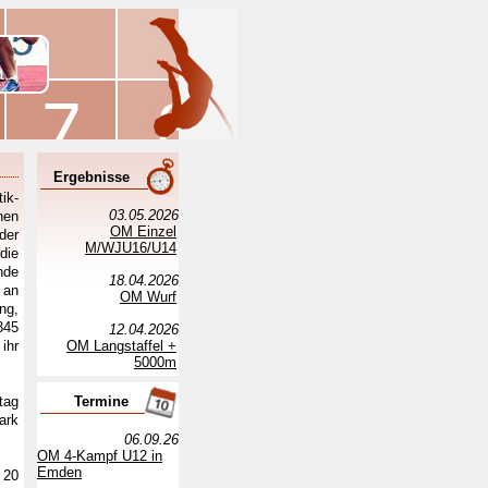
Ergebnisse
ik-
03.05.2026
hen
OM Einzel
der
M/WJU16/U14
die
nde
18.04.2026
 an
OM Wurf
ng,
345
12.04.2026
ihr
OM Langstaffel +
5000m
tag
Termine
ark
06.09.26
OM 4-Kampf U12 in
Emden
 20