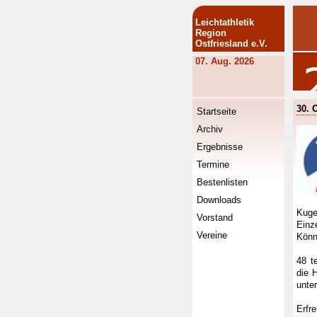
Leichtathletik
Region
Ostfriesland e.V.
07. Aug. 2026
30. 
Startseite
Archiv
Ergebnisse
Termine
Bestenlisten
Downloads
Kuge
Vorstand
Einz
Vereine
Könn
48 t
die 
unte
Erfr