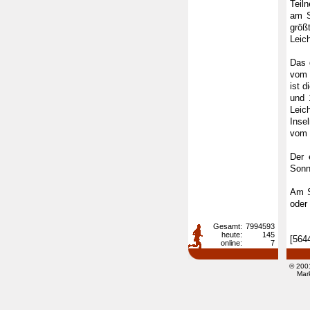
Teil
am S
größ
Leic
Das 
vom 
ist 
und 
Leic
Inse
vom 
Der 
Sonn
Am S
oder
Gesamt:
7994593
heute:
145
[564
online:
7
© 200
Mar