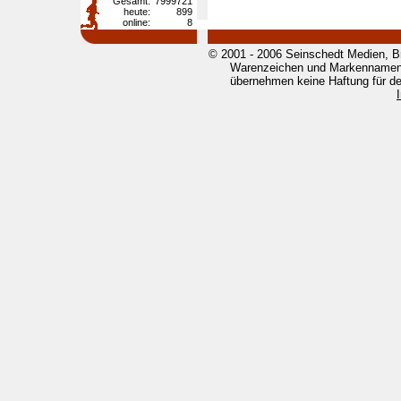
Gesamt:
7999721
heute:
899
online:
8
© 2001 - 2006 Seinschedt Medien, B
Warenzeichen und Markennamen g
übernehmen keine Haftung für den 