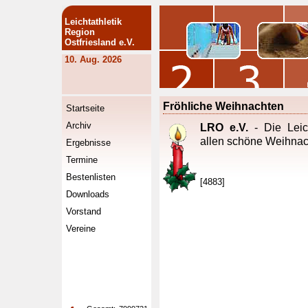
Leichtathletik
Region
Ostfriesland e.V.
10. Aug. 2026
Fröhliche Weihnachten
Startseite
Archiv
LRO e.V.
- Die Leich
allen schöne Weihnac
Ergebnisse
Termine
Bestenlisten
[4883]
Downloads
Vorstand
Vereine