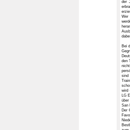
der 
erbr
erzi
Wer 
werd
hera
Ausb
dabei
Bei d
Gegn
Deut
den 
nich
pers
sind
Trai
scho
wird
LG E
über
San D
Der 
Fav
Nied
Best
zum 