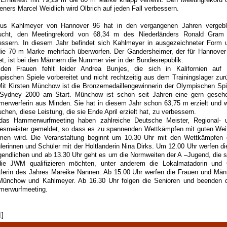
eners Marcel Weidlich wird Olbrich auf jeden Fall verbessern.
us Kahlmeyer von Hannover 96 hat in den vergangenen Jahren vergebl
ucht, den Meetingrekord von 68,34 m des Niederländers Ronald Gram
essern. In diesem Jahr befindet sich Kahlmeyer in ausgezeichneter Form 
die 70 m Marke mehrfach überworfen. Der Gandersheimer, der für Hannover
tet, ist bei den Männern die Nummer vier in der Bundesrepublik.
den Frauen fehlt leider Andrea Bunjes, die sich in Kalifornien auf 
pischen Spiele vorbereitet und nicht rechtzeitig aus dem Trainingslager zur
 Mit Kirsten Münchow ist die Bronzemedaillengewinnerin der Olympischen Spi
Sydney 2000 am Start. Münchow ist schon seit Jahren eine gern geseh
erwerferin aus Minden. Sie hat in diesem Jahr schon 63,75 m erzielt und w
chen, diese Leistung, die sie Ende April erzielt hat, zu verbessern.
das Hammerwurfmeeting haben zahlreiche Deutsche Meister, Regional- 
esmeister gemeldet, so dass es zu spannenden Wettkämpfen mit guten Wei
en wird. Die Veranstaltung beginnt um 10.30 Uhr mit den Wettkämpfen 
lerinnen und Schüler mit der Holtlanderin Nina Dirks. Um 12.00 Uhr werfen di
gendlichen und ab 13.30 Uhr geht es um die Normweiten der A –Jugend, die s
die JWM qualifizieren möchten, unter anderem die Lokalmatadorin und
tlerin des Jahres Mareike Nannen. Ab 15.00 Uhr werfen die Frauen und Män
Münchow und Kahlmeyer. Ab 16.30 Uhr folgen die Senioren und beenden 
erwurfmeeting.
1]