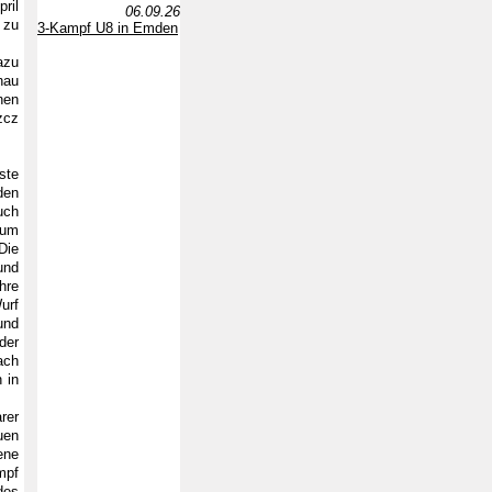
ril
06.09.26
 zu
3-Kampf U8 in Emden
azu
nau
nen
zcz
ste
den
uch
 um
Die
und
hre
urf
und
der
ach
 in
rer
uen
ene
mpf
des