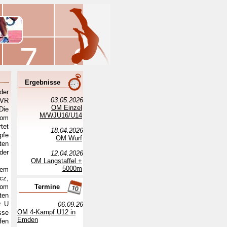
Ergebnisse
der
03.05.2026
VR
OM Einzel
Die
M/WJU16/U14
vom
tet
18.04.2026
pfe
OM Wurf
ten
der
12.04.2026
OM Langstaffel +
5000m
sem
cz,
vom
Termine
ten
r U
06.09.26
OM 4-Kampf U12 in
sse
Emden
fen