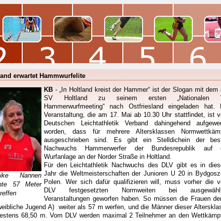
land erwartet Hammwurfelite
KB
- „In Holtland kreist der Hammer“ ist der Slogan mit dem 
SV Holtland zu seinem ersten „Nationalen 
Hammerwurfmeeting“ nach Ostfriesland eingeladen hat. 
Veranstaltung, die am 17. Mai ab 10.30 Uhr stattfindet, ist 
Deutschen Leichtathletik Verband dahingehend aufgewer
worden, dass für mehrere Altersklassen Normwettkäm
ausgeschrieben sind. Es gibt ein Stelldichein der bes
Nachwuchs Hammerwerfer der Bundesrepublik auf 
Wurfanlage an der Norder Straße in Holtland.
Für den Leichtathletik Nachwuchs des DLV gibt es in die
Jahr die Weltmeisterschaften der Junioren U 20 in Bydgosz
eike Nannen
Polen. Wer sich dafür qualifizieren will, muss vorher die 
hte 57 Meter
DLV festgesetzten Normweiten bei ausgewähl
reffen
Veranstaltungen geworfen haben. So müssen die Frauen de
weibliche Jugend A) weiter als 57 m werfen, und die Männer dieser Alterskla
estens 68,50 m. Vom DLV werden maximal 2 Teilnehmer an den Wettkämp