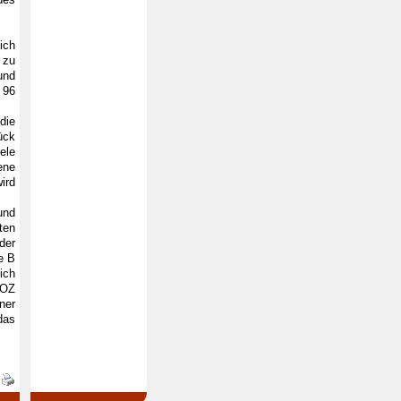
ich
 zu
und
 96
die
ück
ele
ene
ird
und
ten
der
e B
ich
 OZ
ner
das