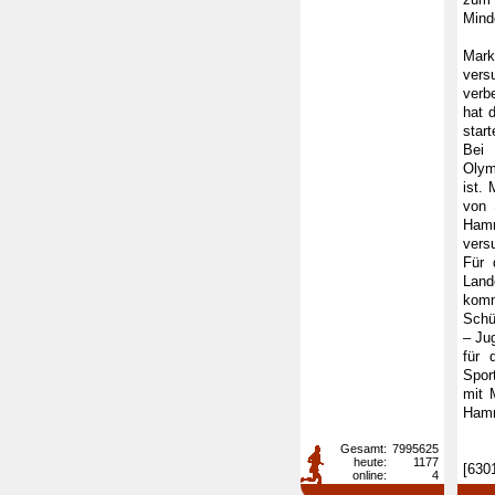
Mind
Mark
vers
verb
hat 
star
Bei 
Olym
ist.
von 
Hamm
versu
Für 
Land
komm
Schü
– Ju
für 
Spor
mit 
Hamm
Gesamt:
7995625
heute:
1177
[630
online:
4