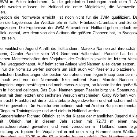
JWM in Polen teilnehmen. Da die geforderten Leistungen nach dem 1. Ap
acht werden müssen, ist Holtland die erste Möglichkeit, die Normweite
elen.
jedoch die Normweite erreicht, ist noch nicht für die JWM qualifiziert. D
en die Ergebnisse der Wettkämpfe in Halle, Fränkisch-Crumbach und Schö
ngezogen. Die Ergebnisse der JWM Aspiranten in Holtland geben jedoch ei
lick, darauf, wer denn von den Aktiven die größten Chancen hat, in Bydgos
 zu sein.
er weiblichen Jugend A trifft die Holtlanderin, Mareike Nannen auf ihre schärf
erin, Carolin Paesler vom VfB Germania Halberstadt. Paesler hat bei 
schen Meisterschaften des Vorjahres der Ostfriesin jeweils im letzten Vers
Titel weggeschnappt. Auf heimischer Anlage wird Nannen alles daran setzen,
t nur die Norm zu werfen sondern um sich auch vor Paesler zu platzieren. 
önlichen Bestleistungen der beiden Kontrahentinnen liegen knapp über 55 m 
 noch weit von der Normweite 57m entfernt. Kann Mareike Nannen i
ningsleistungen bestätigen und noch etwas zulegen, so könnte ihr der große W
n in Holtland gelingen. Das Duell Nannen gegen Paesler birgt viel Spannung 
 erst mit dem letzten und sechsten Versuch entschieden. Gaby Wolfarth von 
intracht Frankfurt ist die z. Zt. stärkste Jugendwerferin und hat schon mehrf
 60 m geworfen. Die Frankfurterin befindet sich mit Andrea Bunjes momentan
iego im Trainingslager und wird nicht in Holtland werfen.
Gandersheimer Richard Olbrich ist in der Klasse der männlichen Jugend A kla
orit. Olbrich hat in diesem Jahr schon mit 72,73 m einen ne
ersachsenrekord geworfen und wird versuchen in Holtland seine eig
leistung zu toppen. Im Vorjahr hat er mit dem 5 kg Hammer beim Wettka
Erntefest mit 79,29 m die 80 m Marke knapp verfehlt. Den Meetingrekord 