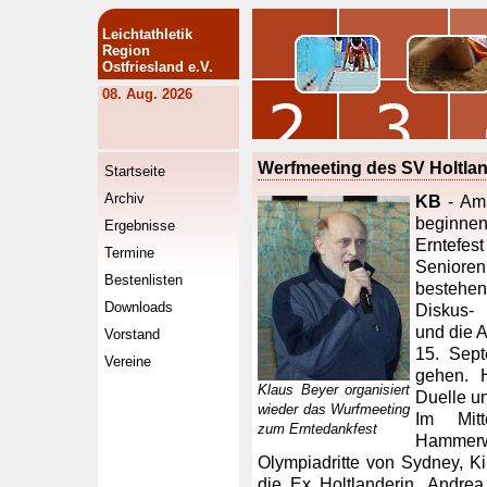
Leichtathletik
Region
Ostfriesland e.V.
08. Aug. 2026
Werfmeeting des SV Holtla
Startseite
Archiv
KB
- Am 
beginne
Ergebnisse
Erntefes
Termine
Seniore
Bestenlisten
bestehe
Downloads
Diskus-
und die 
Vorstand
15. Sept
Vereine
gehen. 
Klaus Beyer organisiert
Duelle u
wieder das Wurfmeeting
Im Mit
zum Erntedankfest
Hammerw
Olympiadritte von Sydney, 
die Ex Holtlanderin, Andrea 