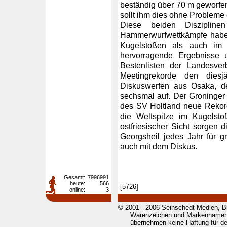
beständig über 70 m geworfen
sollt ihm dies ohne Probleme
Diese beiden Disziplin
Hammerwurfwettkämpfe haben
Kugelstoßen als auch im 
hervorragende Ergebnisse 
Bestenlisten der Landesver
Meetingrekorde den diesj
Diskuswerfen aus Osaka, de
sechsmal auf. Der Groninger
des SV Holtland neue Rekorde
die Weltspitze im Kugelsto
ostfriesischer Sicht sorgen 
Georgsheil jedes Jahr für 
auch mit dem Diskus.
Gesamt:
7996991
heute:
566
[5726]
online:
3
© 2001 - 2006 Seinschedt Medien, B
Warenzeichen und Markennamen g
übernehmen keine Haftung für den 