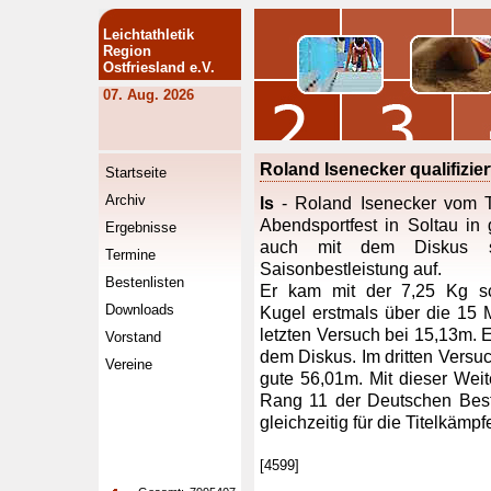
Leichtathletik
Region
Ostfriesland e.V.
07. Aug. 2026
Roland Isenecker qualifizier
Startseite
Archiv
ls
- Roland Isenecker vom T
Abendsportfest in Soltau in
Ergebnisse
auch mit dem Diskus st
Termine
Saisonbestleistung auf.
Bestenlisten
Er kam mit der 7,25 Kg s
Downloads
Kugel erstmals über die 15 
letzten Versuch bei 15,13m. E
Vorstand
dem Diskus. Im dritten Versuc
Vereine
gute 56,01m. Mit dieser Weite
Rang 11 der Deutschen Besten
gleichzeitig für die Titelkämp
[4599]