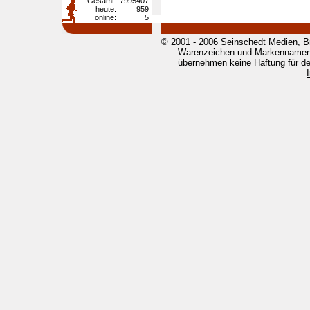
Gesamt:
7995407
heute:
959
online:
5
© 2001 - 2006 Seinschedt Medien, B
Warenzeichen und Markennamen g
übernehmen keine Haftung für den 