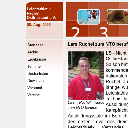
Leichtathletik
Region
Ostfriesland e.V.
06. Aug. 2026
Lars Ruchel zum NTO beru
Startseite
Archiv
LS
- Nicht 
Ostfriesl
Ergebnisse
Saison hin
Termine
kommende
Bestenlisten
nationale
Downloads
Ruchel au
jährige w
Vorstand
Leichtath
Vereine
Technische
Lars Ruchel wurde
Ausbildun
zum NTO berufen
Kampfri
Ausbildungsstufe im Bereich 
den ersten Level des dreis
Leichtathletik Verbande