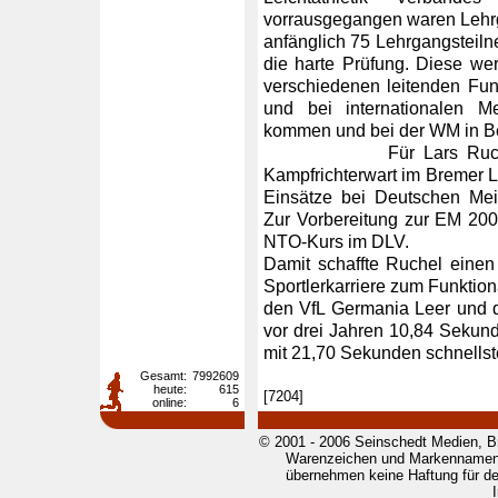
vorrausgegangen waren Lehr
anfänglich 75 Lehrgangsteiln
die harte Prüfung. Diese w
verschiedenen leitenden Fun
und bei internationalen M
kommen und bei der WM in Be
Für Lars Ruchel, der
Kampfrichterwart im Bremer L
Einsätze bei Deutschen Mei
Zur Vorbereitung zur EM 20
NTO-Kurs im DLV.
Damit schaffte Ruchel einen
Sportlerkarriere zum Funktionä
den VfL Germania Leer und 
vor drei Jahren 10,84 Sekun
mit 21,70 Sekunden schnellst
Gesamt:
7992609
heute:
615
[7204]
online:
6
© 2001 - 2006 Seinschedt Medien, B
Warenzeichen und Markennamen g
übernehmen keine Haftung für den 