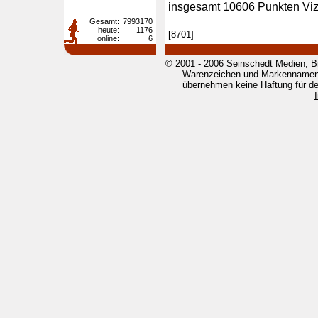
insgesamt 10606 Punkten Viz
Gesamt:
7993170
heute:
1176
[8701]
online:
6
© 2001 - 2006 Seinschedt Medien, B
Warenzeichen und Markennamen g
übernehmen keine Haftung für den 