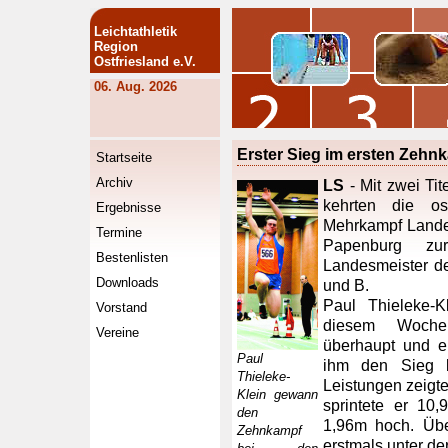
Leichtathletik
Region
Ostfriesland e.V.
06. Aug. 2026
Erster Sieg im ersten Zehn
Startseite
Archiv
LS
- Mit zwei Ti
kehrten die ost
Ergebnisse
Mehrkampf Lande
Termine
Papenburg zur
Bestenlisten
Landesmeister d
Downloads
und B.
Paul Thieleke-
Vorstand
diesem Woche
Vereine
überhaupt und e
Paul
ihm den Sieg b
Thieleke-
Leistungen zeigt
Klein gewann
sprintete er 10
den
1,96m hoch. Übe
Zehnkampf
erstmals unter d