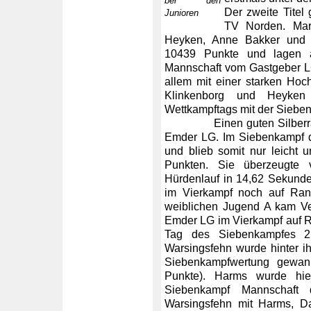
bei den
Der zweite Titel
Junioren
TV Norden. Mare
Heyken, Anne Bakker und
10439 Punkte und lagen 
Mannschaft vom Gastgeber L
allem mit einer starken Hoc
Klinkenborg und Heyke
Wettkampftags mit der Sieb
Einen guten Silberrang 
Emder LG. Im Siebenkampf d
und blieb somit nur leicht u
Punkten. Sie überzeugte
Hürdenlauf in 14,62 Sekunde
im Vierkampf noch auf Rang
weiblichen Jugend A kam Ve
Emder LG im Vierkampf auf Ra
Tag des Siebenkampfes 
Warsingsfehn wurde hinter ih
Siebenkampfwertung gewan
Punkte). Harms wurde hie
Siebenkampf Mannschaft 
Warsingsfehn mit Harms, 