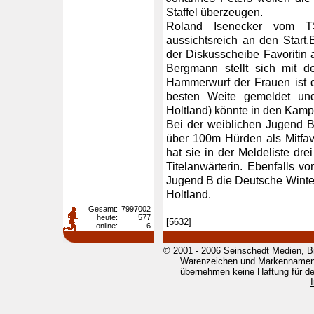
Staffel überzeugen.
Roland Isenecker vom T
aussichtsreich an den Start.
der Diskusscheibe Favoritin
Bergmann stellt sich mit 
Hammerwurf der Frauen ist d
besten Weite gemeldet un
Holtland) könnte in den Kampf
Bei der weiblichen Jugend 
über 100m Hürden als Mitfav
hat sie in der Meldeliste dre
Titelanwärterin. Ebenfalls v
Jugend B die Deutsche Wint
Holtland.
Gesamt:
7997002
heute:
577
[5632]
online:
6
© 2001 - 2006 Seinschedt Medien, B
Warenzeichen und Markennamen g
übernehmen keine Haftung für den 