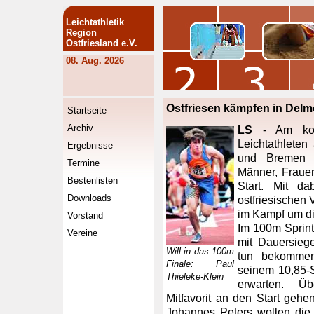
Leichtathletik
Region
Ostfriesland e.V.
08. Aug. 2026
Ostfriesen kämpfen in Delm
Startseite
Archiv
LS
- Am kom
Leichtathlete
Ergebnisse
und Bremen b
Termine
Männer, Fraue
Bestenlisten
Start. Mit d
Downloads
ostfriesischen
im Kampf um di
Vorstand
Im 100m Sprin
Vereine
mit Dauersieg
Will in das 100m
tun bekommen.
Finale: Paul
seinem 10,85-S
Thieleke-Klein
erwarten. Übe
Mitfavorit an den Start geh
Johannes Peters wollen die