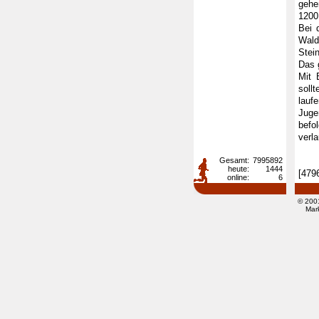
gehe
1200
Bei 
Wald
Stei
Das 
Mit 
soll
lauf
Juge
befo
verl
Gesamt:
7995892
heute:
1444
[479
online:
6
© 200
Mar