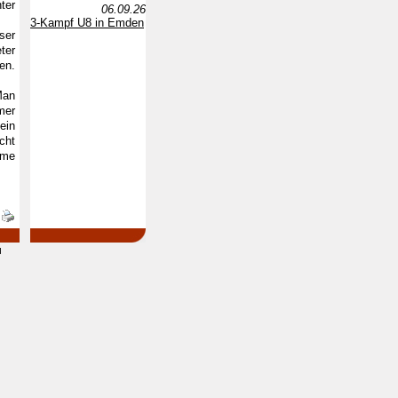
ter
06.09.26
3-Kampf U8 in Emden
ser
ter
en.
Man
mer
ein
cht
eme
d