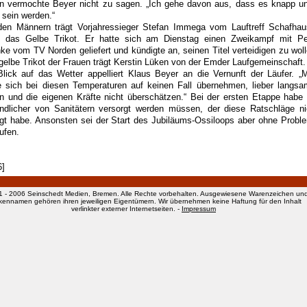
n vermochte Beyer nicht zu sagen. „Ich gehe davon aus, dass es knapp un
 sein werden.“
den Männern trägt Vorjahressieger Stefan Immega vom Lauftreff Schafhau
 das Gelbe Trikot. Er hatte sich am Dienstag einen Zweikampf mit Pe
nke vom TV Norden geliefert und kündigte an, seinen Titel verteidigen zu woll
gelbe Trikot der Frauen trägt Kerstin Lüken von der Emder Laufgemeinschaft.
Blick auf das Wetter appelliert Klaus Beyer an die Vernunft der Läufer. „
te sich bei diesen Temperaturen auf keinen Fall übernehmen, lieber langsa
en und die eigenen Kräfte nicht überschätzen.“ Bei der ersten Etappe habe 
ndlicher von Sanitätern versorgt werden müssen, der diese Ratschläge ni
lgt habe. Ansonsten sei der Start des Jubiläums-Ossiloops aber ohne Probl
aufen.
6]
1 - 2006 Seinschedt Medien, Bremen. Alle Rechte vorbehalten. Ausgewiesene Warenzeichen un
kennamen gehören ihren jeweiligen Eigentümern. Wir übernehmen keine Haftung für den Inhalt
verlinkter externer Internetseiten. -
Impressum