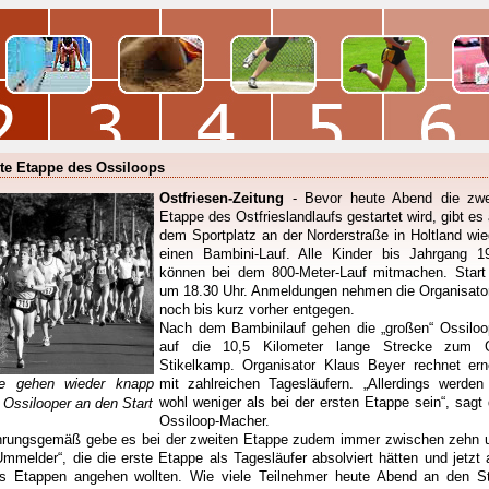
te Etappe des Ossiloops
Ostfriesen-Zeitung
- Bevor heute Abend die zwe
Etappe des Ostfrieslandlaufs gestartet wird, gibt es 
dem Sportplatz an der Norderstraße in Holtland wie
einen Bambini-Lauf. Alle Kinder bis Jahrgang 1
können bei dem 800-Meter-Lauf mitmachen. Start 
um 18.30 Uhr. Anmeldungen nehmen die Organisato
noch bis kurz vorher entgegen.
Nach dem Bambinilauf gehen die „großen“ Ossiloo
auf die 10,5 Kilometer lange Strecke zum 
Stikelkamp. Organisator Klaus Beyer rechnet ern
e gehen wieder knapp
mit zahlreichen Tagesläufern. „Allerdings werden
wohl weniger als bei der ersten Etappe sein“, sagt 
 Ossilooper an den Start
Ossiloop-Macher.
hrungsgemäß gebe es bei der zweiten Etappe zudem immer zwischen zehn 
Ummelder“, die die erste Etappe als Tagesläufer absolviert hätten und jetzt a
s Etappen angehen wollten. Wie viele Teilnehmer heute Abend an den St