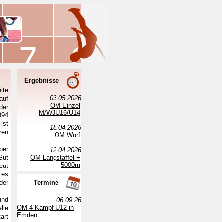
Ergebnisse
ite
03.05.2026
auf
OM Einzel
der
M/WJU16/U14
994
ist
18.04.2026
ren
OM Wurf
per
12.04.2026
Gut
OM Langstaffel +
5000m
eut
 es
der
Termine
und
06.09.26
OM 4-Kampf U12 in
lle
Emden
art