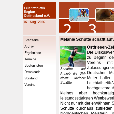
Leichtathletik
Region
Ostfriesland e.V.
07. Aug. 2026
Melanie Schütte schafft au
Startseite
Archiv
Ostfriesen-Ze
Die Diskuswerf
Ergebnisse
zu Beginn der
Termine
Vereins mi
Bestenlisten
Zulassungsnorm
Schaffte auf
Downloads
Deutschen Mei
Anhieb die DM-
Meter hatten
Norm: Melanie
Vorstand
Schütte
Leichtathlet
Vereine
hochgeschraub
kleines aber hochkaräti
leistungsstärksten Wettbewer
Nicht nur mit der erwähnten S
Schütte durchaus zufrieden
Norddeutschen Meisterin ü