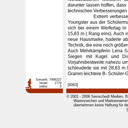
darunter lassen hoffen, dass 
technischen Verbesserungen 
Extrem verbessert zeig
Youngster aus der Schülerman
sich bei einem Werfertag i
15,63 m ( Rang eins). Auch i
neue Hausmarke, haderte aber
Technik, die eine noch größer
Auch Mehrkämpferin Lena Sa
Siegen mit Kugel und Dis
Vorjahrsbestweite nahezu um
schleuderte sie mit 28,63 m 
Gramm leichtere B- Schüler-G
Gesamt:
7996227
heute:
1779
[6063]
online:
3
© 2001 - 2006 Seinschedt Medien, B
Warenzeichen und Markennamen g
übernehmen keine Haftung für den 