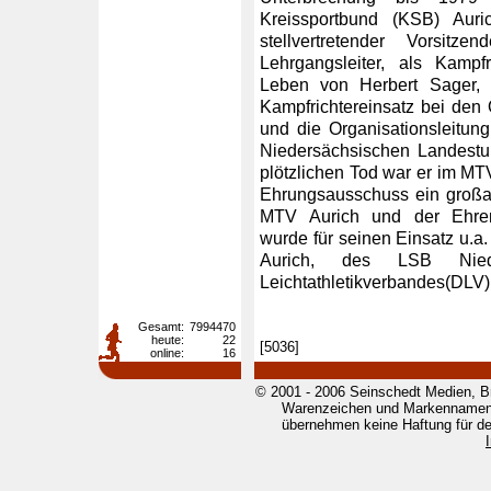
Kreissportbund (KSB) Au
stellvertretender Vorsitz
Lehrgangsleiter, als Kampf
Leben von Herbert Sager,
Kampfrichtereinsatz bei de
und die Organisationsleitung
Niedersächsischen Landestu
plötzlichen Tod war er im MTV
Ehrungsausschuss ein großar
MTV Aurich und der Ehrenvo
wurde für seinen Einsatz u.
Aurich, des LSB Nied
Leichtathletikverbandes(DLV)
Gesamt:
7994470
heute:
22
[5036]
online:
16
© 2001 - 2006 Seinschedt Medien, B
Warenzeichen und Markennamen g
übernehmen keine Haftung für den 