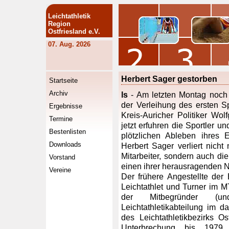
Leichtathletik
Region
Ostfriesland e.V.
07. Aug. 2026
Herbert Sager gestorben
Startseite
Archiv
ls
- Am letzten Montag noch
der Verleihung des ersten S
Ergebnisse
Kreis-Auricher Politiker Wol
Termine
jetzt erfuhren die Sportler 
Bestenlisten
plötzlichen Ableben ihres 
Downloads
Herbert Sager verliert nich
Mitarbeiter, sondern auch die
Vorstand
einen ihrer herausragenden N
Vereine
Der frühere Angestellte der
Leichtathlet und Turner im 
der Mitbegründer (und
Leichtathletikabteilung im
des Leichtathletikbezirks O
Unterbrechung bis 1979 