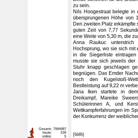
zu sein.
Nils Hoogestraat belegte in
übersprungenen Höhe von 1,
Den zweiten Platz erkämpfte s
guten Zeit von 7,77 Sekund
eine Weite von 5,30 m, die zum
Anna Raukuc unterstrich 
Hochsprung, wo sie sich mit
in die Siegerliste eintrage
musste sie sich jeweils de
Stuhr knapp geschlagen g
begnügen. Das Emder Nachwu
noch den Kugelstoß-Wett
Bestleistung auf 9,22 m verbe
Jana Iken startete in dem
Dreikampf, Mareike Sweer
Schülerinnen A, und Kers
Wettkampferfahrungen im Spr
der Konkurrenz der weiblich
Gesamt:
7994987
heute:
539
[5685]
online:
5