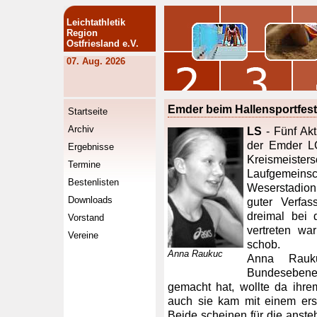
Leichtathletik
Region
Ostfriesland e.V.
07. Aug. 2026
Emder beim Hallensportfes
Startseite
Archiv
LS
- Fünf Akt
der Emder L
Ergebnisse
Kreismeister
Termine
Laufgemeinsc
Bestenlisten
Weserstadion
Downloads
guter Verfas
dreimal bei
Vorstand
vertreten wa
Vereine
schob.
Anna Raukuc
Anna Rauk
Bundesebene
gemacht hat, wollte da ihre
auch sie kam mit einem ers
Beide scheinen für die ansteh