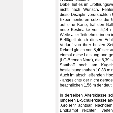
Dabei lief es im Eröffnungsw
nicht nach Wunsch. Fehlend
diese Disziplin verursachten
Experimentieren setzte die G
auf eine Karte, traf den Ba
neue Bestmarke von 5,14 m 
Weite aller Teilnehmerinnen i
Beflügelt durch diesen Erfo
Vorlauf von ihrer besten Se
Rekord gleich von 8,40 sec au
einmal diese Leistung und g
(LG-Bremen Nord), die 8,39 se
Saathoff noch am Kugel
bestleistungsnahen 10,83 m n
Auch im abschließenden Hochs
- angesichts der nicht gerad
beachtlichen 1,56 m der deut
In derselben Altersklasse s
jüngeren B-Schülerklasse ange
„Großen“ achtbar. Nachdem
Endkampf reichten, verfe