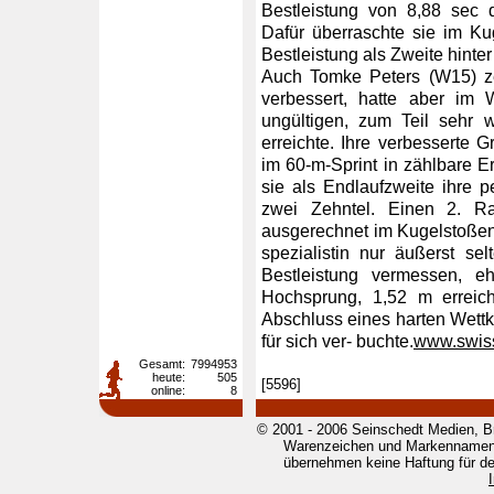
Bestleistung von 8,88 sec 
Dafür überraschte sie im Ku
Bestleistung als Zweite hinter
Auch Tomke Peters (W15) zei
verbessert, hatte aber im 
ungültigen, zum Teil sehr 
erreichte. Ihre verbesserte 
im 60-m-Sprint in zählbare E
sie als Endlaufzweite ihre p
zwei Zehntel. Einen 2. Ra
ausgerechnet im Kugelstoßen, 
spezialistin nur äußerst se
Bestleistung vermessen, eh
Hochsprung, 1,52 m erreic
Abschluss eines harten Wett
für sich ver- buchte.
www.swiss
Gesamt:
7994953
heute:
505
[5596]
online:
8
© 2001 - 2006 Seinschedt Medien, B
Warenzeichen und Markennamen g
übernehmen keine Haftung für den 