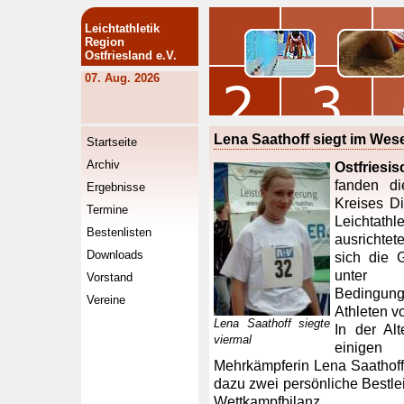
Leichtathletik
Region
Ostfriesland e.V.
07. Aug. 2026
Lena Saathoff siegt im Wes
Startseite
Archiv
Ostfriesi
fanden di
Ergebnisse
Kreises Di
Termine
Leichtath
Bestenlisten
ausrichtet
Downloads
sich die 
unter we
Vorstand
Bedingung
Vereine
Athleten v
Lena Saathoff siegte
In der Al
viermal
einigen
Mehrkämpferin Lena Saathoff i
dazu zwei persönliche Bestle
Wettkampfbilanz.