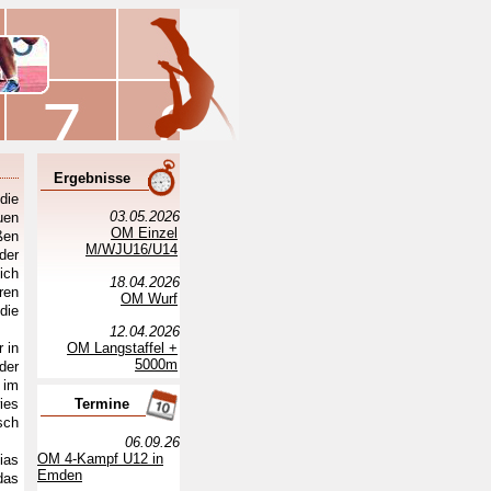
Ergebnisse
die
03.05.2026
uen
OM Einzel
ßen
M/WJU16/U14
der
ich
18.04.2026
ren
OM Wurf
die
12.04.2026
 in
OM Langstaffel +
5000m
der
 im
ies
Termine
sch
06.09.26
OM 4-Kampf U12 in
ias
Emden
das