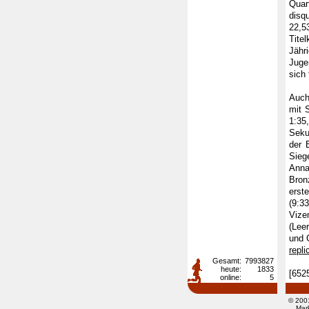
Quar
disq
22,5
Tite
Jähr
Juge
sich 
Auch
mit 
1:35
Seku
der 
Siege
Anna
Bron
erst
(9:3
Vize
(Lee
und 
repli
Gesamt:
7993827
heute:
1833
[652
online:
5
© 200
Mar