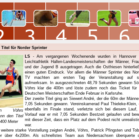
 Titel für Norder Sprinter
LS
- Am vergangenen Wochenende wurden in Hannover 
Leichtathletik Hallen-Landesmeisterschaften der Männer, Fra
und der Jugend B ausgetragen. Auch die Ostfriesen hinterlie
einen guten Eindruck. Vor allem die Männer Sprinter des Nor
TV machten am ersten Tag der Veranstaltung auf s
aufmerksam. In ausgezeichneten 48,79 Sekunden gewann Sö
Vöhrs klar die 400m und löste zudem noch das Ticket für 
Deutschen Meisterschaften Ende Februar in Karlsruhe.
Der zweite Titel ging an Siewert André, der die 60m der Männer
7,05 Sekunden gewann. Vereinskamerad Paul Thieleke-Klein, 
ebenfalls im Finale stand, verletzte sich bei diesem Lauf,
en Vöhrs
Vorlauf war er mit 7,05 Sekunden Bestzeit gelaufen und bew
nn den Titel
mit dieser Zeit, dass ein Platz auf dem Podest nicht unrealisti
 400 Meter
war.
 weitere starke Vorstellung zeigten André, Vöhrs, Patrick Pfingsten und Tob
er über 4x200m. Als schnellstes Team aus Niedersachsen überquerte 