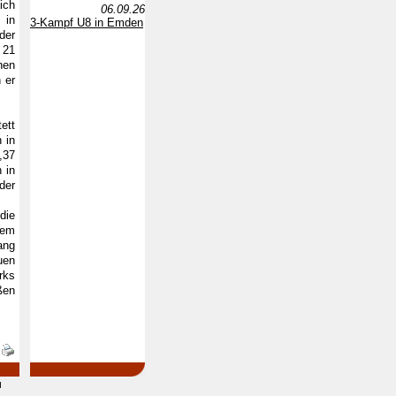
ich
06.09.26
 in
3-Kampf U8 in Emden
der
 21
hen
 er
ett
 in
,37
 in
der
die
nem
ang
uen
rks
ßen
d