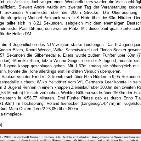
tett die Ziellinie, doch wegen eines Wechselfehlers wurden die Vier nachträgl
ualifiziert. Siewert André wurde am zweiten Tag der Veranstaltung zudem
3 Sekunden Vizemeister über die 200m Strecke. Die Überraschung 
lkämpfe gelang Michael Picksack vom TuS Hinte über die 60m Hürden. Der
ige teilte sich in 8,21 Sekunden, zeitgleich mit dem ehemaligen Deutsc
ndmeister Paul Dittmer, den zweiten Platz. Mit dieser Zeit qualifizierte auch
für die Hallen DM.
 die B Jugendlichen des NTV zeigten starke Leistungen. Das B Jugendquart
Saarko Eilers, Koord Weege, Wilke Scheutwinkel und Florian Becker gewann
,57 Sekunden die Silbermedaille. Eilers wurde zudem Fünfter über 60m (7
nden). Mareike Blum, letzte Woche Siegerin bei der A Jugend, musste sich
B Jugend knapp geschlagen geben. Mit 1,67m sprang sie höhengleich mit 
rin, konnte die Höhe allerdings erst im dritten Versuch überqueren.
 Raukuc von der Emder LG konnte sich über 60m Hürden in 9,05 Sekunden 
zemedaille sichern. Wilko Heitkötter vom VfL Germania Leer konnte in sei
en B Jugend Rennen in einem knappen Zieleinlauf über 3000m den zweiten R
3,58 Minuten) für sich verbuchen. Wiebke Bültena wurde über 1500m der Fra
meisterin in 4:58,77 Minuten. Drei Fünfte Plätze gab es durch Enno Tja
r/1,92m) im Hochsprung, Roland Isenecker (Langeoog/14,47m) im Kugelsto
Griet-Mara Onken (Leer/2:26,05) über 800m.
ca timepiece
5]
1 - 2006 Seinschedt Medien, Bremen. Alle Rechte vorbehalten. Ausgewiesene Warenzeichen un
kennamen gehören ihren jeweiligen Eigentümern. Wir übernehmen keine Haftung für den Inhalt