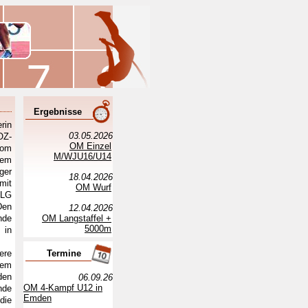
Ergebnisse
rin
03.05.2026
OZ-
OM Einzel
vom
M/WJU16/U14
dem
ger
18.04.2026
mit
OM Wurf
 LG
Den
12.04.2026
nde
OM Langstaffel +
5000m
 in
ere
Termine
dem
den
06.09.26
OM 4-Kampf U12 in
nde
Emden
die