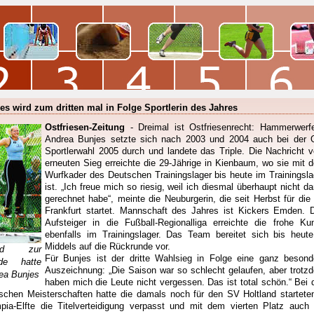
es wird zum dritten mal in Folge Sportlerin des Jahres
Ostfriesen-Zeitung
- Dreimal ist Ostfriesenrecht: Hammerwerfe
Andrea Bunjes setzte sich nach 2003 und 2004 auch bei der 
Sportlerwahl 2005 durch und landete das Triple. Die Nachricht 
erneuten Sieg erreichte die 29-Jährige in Kienbaum, wo sie mit 
Wurfkader des Deutschen Trainingslager bis heute im Trainingsla
ist. „Ich freue mich so riesig, weil ich diesmal überhaupt nicht da
gerechnet habe“, meinte die Neuburgerin, die seit Herbst für die
Frankfurt startet. Mannschaft des Jahres ist Kickers Emden. 
Aufsteiger in die Fußball-Regionalliga erreichte die frohe Ku
ebenfalls im Trainingslager. Das Team bereitet sich bis heute
Middels auf die Rückrunde vor.
und zur
Für Bunjes ist der dritte Wahlsieg in Folge eine ganz besond
ude hatte
Auszeichnung: „Die Saison war so schlecht gelaufen, aber trotz
ea Bunjes
haben mich die Leute nicht vergessen. Das ist total schön.“ Bei 
schen Meisterschaften hatte die damals noch für den SV Holtland startete
pia-Elfte die Titelverteidigung verpasst und mit dem vierten Platz auch 