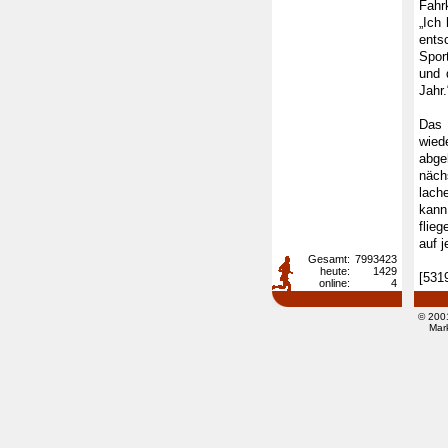
Fahr
„Ich
ents
Sport
und 
Jahr.
Das 
wied
abge
näch
lach
kann
flie
auf j
Gesamt:
7993423
heute:
1429
[531
online:
4
© 200
Mar