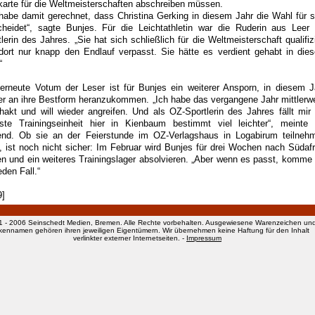
karte für die Weltmeisterschaften abschreiben müssen.
 habe damit gerechnet, dass Christina Gerking in diesem Jahr die Wahl für s
cheidet“, sagte Bunjes. Für die Leichtathletin war die Ruderin aus Leer 
lerin des Jahres. „Sie hat sich schließlich für die Weltmeisterschaft qualifizi
dort nur knapp den Endlauf verpasst. Sie hätte es verdient gehabt in die
“
erneute Votum der Leser ist für Bunjes ein weiterer Ansporn, in diesem J
er an ihre Bestform heranzukommen. „Ich habe das vergangene Jahr mittlerwe
hakt und will wieder angreifen. Und als OZ-Sportlerin des Jahres fällt mir 
ste Trainingseinheit hier in Kienbaum bestimmt viel leichter“, meinte 
end. Ob sie an der Feierstunde im OZ-Verlagshaus in Logabirum teilneh
, ist noch nicht sicher: Im Februar wird Bunjes für drei Wochen nach Südafr
gen und ein weiteres Trainingslager absolvieren. „Aber wenn es passt, komme 
eden Fall.“
9]
1 - 2006 Seinschedt Medien, Bremen. Alle Rechte vorbehalten. Ausgewiesene Warenzeichen un
kennamen gehören ihren jeweiligen Eigentümern. Wir übernehmen keine Haftung für den Inhalt
verlinkter externer Internetseiten. -
Impressum