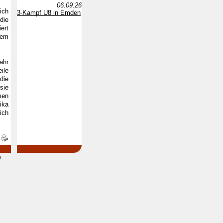
06.09.26
ich
3-Kampf U8 in Emden
die
ert
sem
ahr
ile
die
sie
men
ika
ich
d